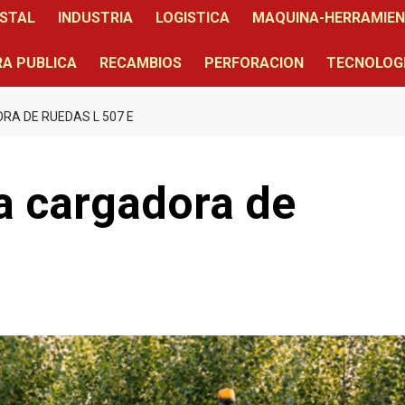
STAL
INDUSTRIA
LOGISTICA
MAQUINA-HERRAMIE
A PUBLICA
RECAMBIOS
PERFORACION
TECNOLOG
RA DE RUEDAS L 507 E
la cargadora de