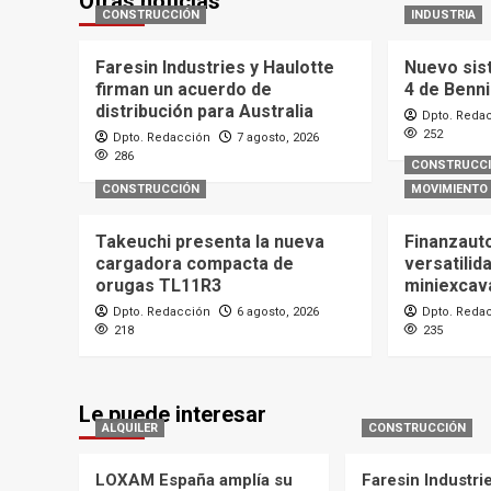
Otras noticias
CONSTRUCCIÓN
INDUSTRIA
Faresin Industries y Haulotte
Nuevo sis
firman un acuerdo de
4 de Benn
distribución para Australia
Dpto. Reda
252
Dpto. Redacción
7 agosto, 2026
286
CONSTRUCC
CONSTRUCCIÓN
MOVIMIENTO 
Takeuchi presenta la nueva
Finanzaut
cargadora compacta de
versatilid
orugas TL11R3
miniexcav
Dpto. Redacción
6 agosto, 2026
Dpto. Reda
218
235
Le puede interesar
ALQUILER
CONSTRUCCIÓN
LOXAM España amplía su
Faresin Industri