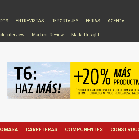
ADOS
ENTREVISTAS
REPORTAJES
FERIAS
AGENDA
ide Interview
Machine Review
Market Insight
IOMASA
CARRETERAS
COMPONENTES
CONSTRUC