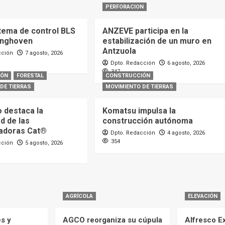
PERFORACION
tema de control BLS
ANZEVE participa en la
inghoven
estabilización de un muro en
Antzuola
cción
7 agosto, 2026
Dpto. Redacción
6 agosto, 2026
347
IÓN
FORESTAL
CONSTRUCCIÓN
DE TIERRAS
MOVIMIENTO DE TIERRAS
o destaca la
Komatsu impulsa la
ad de las
construcción autónoma
adoras Cat®
Dpto. Redacción
4 agosto, 2026
354
cción
5 agosto, 2026
AGRÍCOLA
ELEVACIÓN
es y
AGCO reorganiza su cúpula
Alfresco Ex