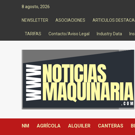
Saltar
8 agosto, 2026
al
contenido
NEWSLETTER
ASOCIACIONES
ARTICULOS DESTAC
TARIFAS
Contacto/Aviso Legal
Industry Data
Ins
NM
AGRÍCOLA
ALQUILER
CANTERAS
B