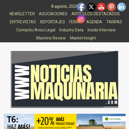
Saltar
8 agosto, 2026
al
NEWSLETTER
ASOCIACIONES
ARTICULOS DESTACADOS
contenido
ENTREVISTAS
REPORTAJES
FERIAS
AGENDA
TARIFAS
Contacto/Aviso Legal
Industry Data
Inside Interview
Machine Review
Market Insight