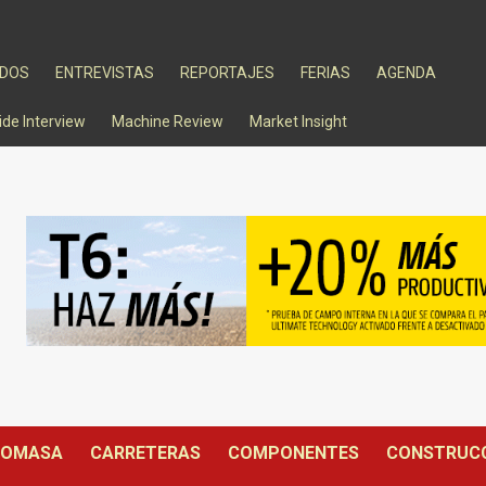
ADOS
ENTREVISTAS
REPORTAJES
FERIAS
AGENDA
ide Interview
Machine Review
Market Insight
IOMASA
CARRETERAS
COMPONENTES
CONSTRUC