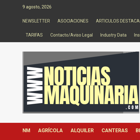
Saltar
9 agosto, 2026
al
contenido
NEWSLETTER
ASOCIACIONES
ARTICULOS DESTAC
TARIFAS
Contacto/Aviso Legal
Industry Data
Ins
NM
AGRÍCOLA
ALQUILER
CANTERAS
B