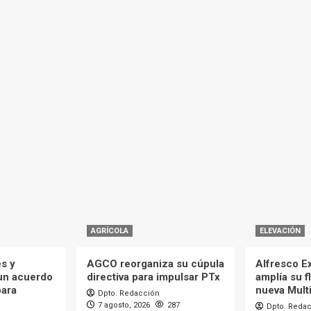
AGRÍCOLA
ELEVACIÓN
es y
AGCO reorganiza su cúpula
Alfresco Ex
 un acuerdo
directiva para impulsar PTx
amplía su f
para
nueva Mult
Dpto. Redacción
7 agosto, 2026
287
Dpto. Reda