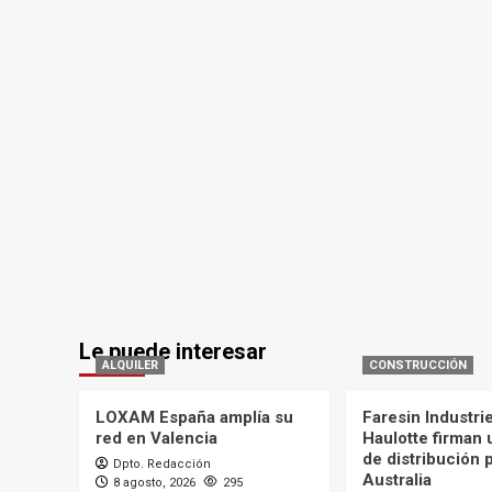
Le puede interesar
ALQUILER
CONSTRUCCIÓN
LOXAM España amplía su
Faresin Industri
red en Valencia
Haulotte firman
de distribución 
Dpto. Redacción
Australia
8 agosto, 2026
295