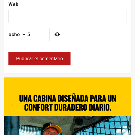
Web
ocho
−
5
=