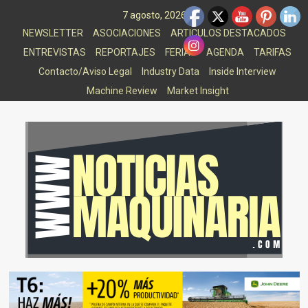
Saltar
7 agosto, 2026
al
NEWSLETTER
ASOCIACIONES
ARTICULOS DESTACADOS
contenido
ENTREVISTAS
REPORTAJES
FERIAS
AGENDA
TARIFAS
Contacto/Aviso Legal
Industry Data
Inside Interview
Machine Review
Market Insight