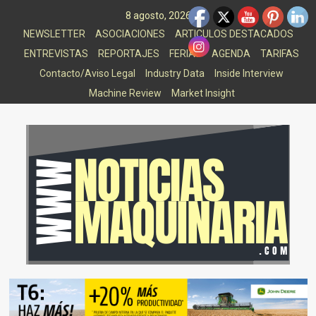
Saltar
8 agosto, 2026
al
NEWSLETTER
ASOCIACIONES
ARTICULOS DESTACADOS
contenido
ENTREVISTAS
REPORTAJES
FERIAS
AGENDA
TARIFAS
Contacto/Aviso Legal
Industry Data
Inside Interview
Machine Review
Market Insight