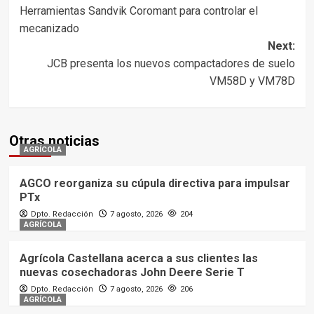
Herramientas Sandvik Coromant para controlar el
navigation
mecanizado
Next:
JCB presenta los nuevos compactadores de suelo
VM58D y VM78D
Otras noticias
AGRÍCOLA
AGCO reorganiza su cúpula directiva para impulsar
PTx
Dpto. Redacción
7 agosto, 2026
204
AGRÍCOLA
Agrícola Castellana acerca a sus clientes las
nuevas cosechadoras John Deere Serie T
Dpto. Redacción
7 agosto, 2026
206
AGRÍCOLA