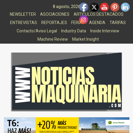
Saltar
8 agosto, 2026
al
NEWSLETTER
ASOCIACIONES
ARTICULOS DESTACADOS
contenido
ENTREVISTAS
REPORTAJES
FERIAS
AGENDA
TARIFAS
Contacto/Aviso Legal
Industry Data
Inside Interview
Machine Review
Market Insight