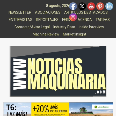
Saltar
8 agosto, 2026
al
NEWSLETTER
ASOCIACIONES
ARTICULOS DESTACADOS
contenido
ENTREVISTAS
REPORTAJES
FERIAS
AGENDA
TARIFAS
Contacto/Aviso Legal
Industry Data
Inside Interview
Machine Review
Market Insight