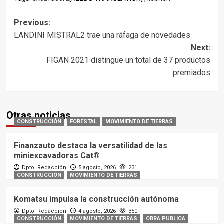
Post
Previous:
LANDINI MISTRAL2 trae una ráfaga de novedades
navigation
Next:
FIGAN 2021 distingue un total de 37 productos
premiados
Otras noticias
CONSTRUCCIÓN
FORESTAL
MOVIMIENTO DE TIERRAS
Finanzauto destaca la versatilidad de las
miniexcavadoras Cat®
Dpto. Redacción
5 agosto, 2026
231
CONSTRUCCIÓN
MOVIMIENTO DE TIERRAS
Komatsu impulsa la construcción autónoma
Dpto. Redacción
4 agosto, 2026
350
CONSTRUCCIÓN
MOVIMIENTO DE TIERRAS
OBRA PUBLICA