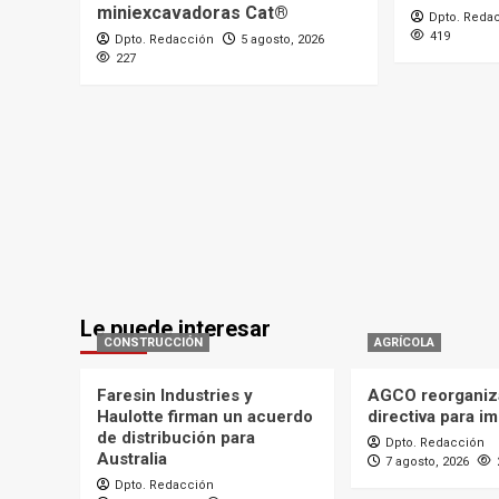
miniexcavadoras Cat®
Dpto. Reda
419
Dpto. Redacción
5 agosto, 2026
227
Le puede interesar
CONSTRUCCIÓN
AGRÍCOLA
Faresin Industries y
AGCO reorganiz
Haulotte firman un acuerdo
directiva para i
de distribución para
Dpto. Redacción
Australia
7 agosto, 2026
Dpto. Redacción