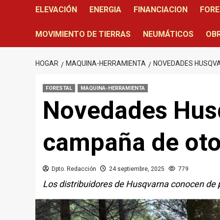
ELEVACIÓN
ENERGIA
FINANCIACION
FORE
MOVIMIENTO DE TIERRAS
NEUMÁTICOS
OBR
HOGAR
MAQUINA-HERRAMIENTA
NOVEDADES HUSQVA
FORESTAL
MAQUINA-HERRAMIENTA
Novedades Husq
campaña de ot
Dpto. Redacción
24 septiembre, 2025
779
Los distribuidores de Husqvarna conocen de