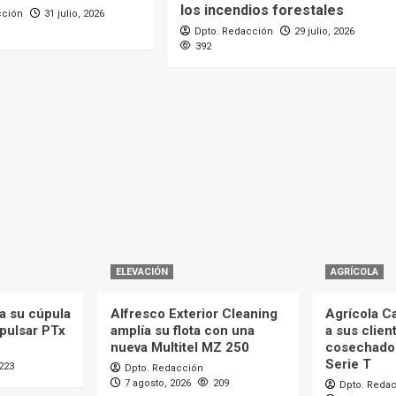
los incendios forestales
cción
31 julio, 2026
Dpto. Redacción
29 julio, 2026
392
ELEVACIÓN
AGRÍCOLA
a su cúpula
Alfresco Exterior Cleaning
Agrícola C
mpulsar PTx
amplía su flota con una
a sus clien
nueva Multitel MZ 250
cosechado
Serie T
223
Dpto. Redacción
7 agosto, 2026
209
Dpto. Reda