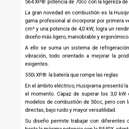
564 XP®: potencia de 70cc con la ligereza de
La gran novedad en combustión es la Husqv
gama profesional al incorporar por primera v
cm³ y una potencia de 4,0 kW, logra un rend
diseño más ligero, maniobrable y ergonómico
A ello se suma un sistema de refrigeración
vibración, todo orientado a mejorar la prod
exigentes.
550i XP®: la batería que rompe las reglas
En el ámbito eléctrico, Husqvarna presentó l
el momento. Capaz de superar los 3,0 kW de
modelos de combustión de 50cc, pero con las
directas, bajo ruido y mayor versatilidad.
Su diseño permite trabajar con diferentes c
hasta la máxima potencia con la B540X, adapt