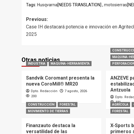
Tags:
Husqvarna
[NEEDS TRANSLATION] ,
motosierras
[NE
Post
Previous:
Case IH destacará potencia e innovación en Agritec
navigation
2025
CONSTRUCC
MAQUINA-HE
Otras noticias
INDUSTRIA
MAQUINA-HERRAMIENTA
PERFORACIO
Sandvik Coromant presenta la
ANZEVE par
nueva CoroMill® MR20
estabiliza
Antzuola
Dpto. Redacción
7 agosto, 2026
200
Dpto. Reda
331
CONSTRUCCIÓN
FORESTAL
AGRÍCOLA
MOVIMIENTO DE TIERRAS
FORESTAL
Finanzauto destaca la
X-Sports b
versatilidad de las
primeros 