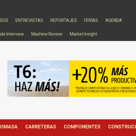
ADOS
ENTREVISTAS
REPORTAJES
FERIAS
AGENDA
ide Interview
Machine Review
Market Insight
IOMASA
CARRETERAS
COMPONENTES
CONSTRUC