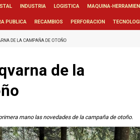
STAL
INDUSTRIA
LOGISTICA
MAQUINA-HERRAMIE
A PUBLICA
RECAMBIOS
PERFORACION
TECNOLOG
RNA DE LA CAMPAÑA DE OTOÑO
varna de la
oño
 primera mano las novedades de la campaña de otoño.