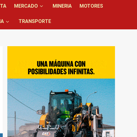
NTA
MERCADO
MINERIA
MOTORES
IA
TRANSPORTE