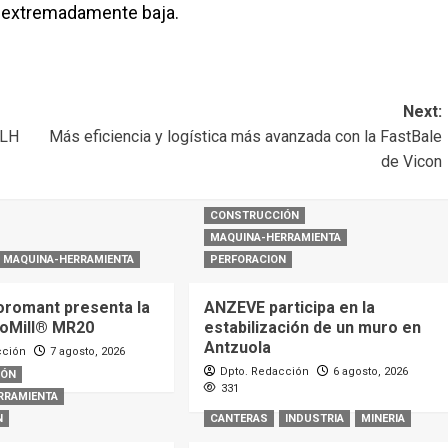
ra extremadamente baja.
Next:
TLH
Más eficiencia y logística más avanzada con la FastBale
de Vicon
CONSTRUCCIÓN
MAQUINA-HERRAMIENTA
MAQUINA-HERRAMIENTA
PERFORACION
oromant presenta la
ANZEVE participa en la
oMill® MR20
estabilización de un muro en
Antzuola
cción
7 agosto, 2026
Dpto. Redacción
6 agosto, 2026
IÓN
331
RRAMIENTA
N
CANTERAS
INDUSTRIA
MINERIA