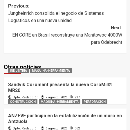
Post
Previous:
Jungheinrich consolida el negocio de Sistemas
navigation
Logísticos en una nueva unidad
Next:
EN CORE en Brasil reconstruye una Manitowoc 4000W
para Odebrecht
Otras noticias
INDUSTRIA
MAQUINA-HERRAMIENTA
Sandvik Coromant presenta la nueva CoroMill®
MR20
Dpto. Redacción
7 agosto, 2026
217
CONSTRUCCIÓN
MAQUINA-HERRAMIENTA
PERFORACION
ANZEVE participa en la estabilización de un muro en
Antzuola
Dpto. Redacción
6 agosto, 2026
362