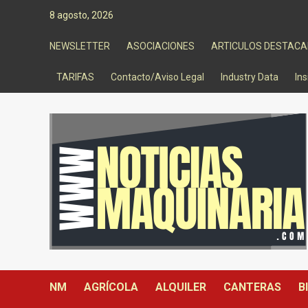
Saltar
8 agosto, 2026
al
contenido
NEWSLETTER
ASOCIACIONES
ARTICULOS DESTAC
TARIFAS
Contacto/Aviso Legal
Industry Data
Ins
NM
AGRÍCOLA
ALQUILER
CANTERAS
B