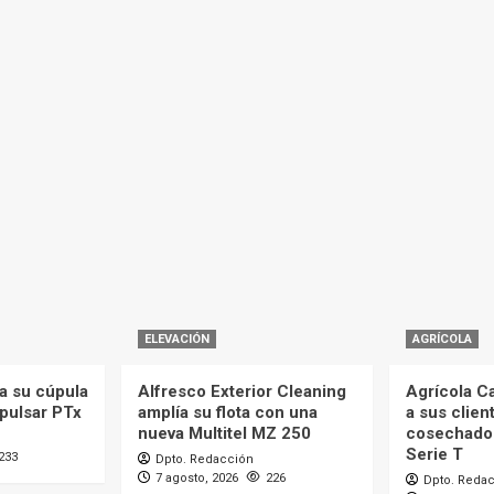
ELEVACIÓN
AGRÍCOLA
a su cúpula
Alfresco Exterior Cleaning
Agrícola C
mpulsar PTx
amplía su flota con una
a sus clien
nueva Multitel MZ 250
cosechado
Serie T
233
Dpto. Redacción
7 agosto, 2026
226
Dpto. Reda