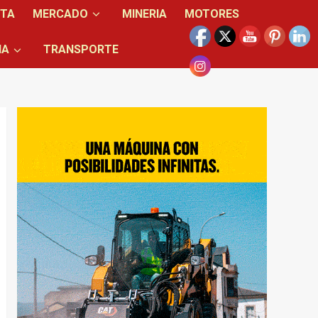
NTA
MERCADO
MINERIA
MOTORES
IA
TRANSPORTE