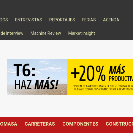
ADOS
ENTREVISTAS
REPORTAJES
FERIAS
AGENDA
ide Interview
Machine Review
Market Insight
IOMASA
CARRETERAS
COMPONENTES
CONSTRUC