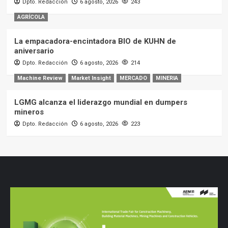
Dpto. Redacción
6 agosto, 2026
243
AGRÍCOLA
La empacadora-encintadora BIO de KUHN de
aniversario
Dpto. Redacción
6 agosto, 2026
214
Machine Review
Market Insight
MERCADO
MINERIA
LGMG alcanza el liderazgo mundial en dumpers
mineros
Dpto. Redacción
6 agosto, 2026
223