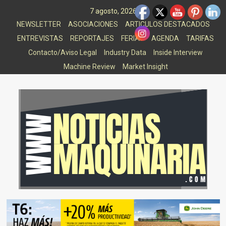
Saltar
7 agosto, 2026
al
NEWSLETTER
ASOCIACIONES
ARTICULOS DESTACADOS
contenido
ENTREVISTAS
REPORTAJES
FERIAS
AGENDA
TARIFAS
Contacto/Aviso Legal
Industry Data
Inside Interview
Machine Review
Market Insight