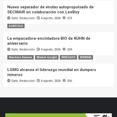
Nuevo separador de virutas autopropulsado de
SECMAIR en colaboración con LeeBoy
Dpto. Redacción
6 agosto, 2026
273
AGRÍCOLA
La empacadora-encintadora BIO de KUHN de
aniversario
Dpto. Redacción
6 agosto, 2026
239
Machine Review
Market Insight
MERCADO
MINERIA
LGMG alcanza el liderazgo mundial en dumpers
mineros
Dpto. Redacción
6 agosto, 2026
256