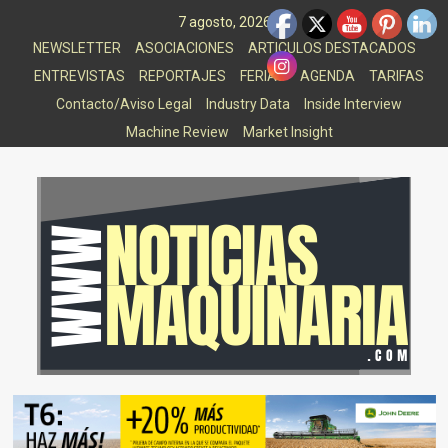
Saltar
7 agosto, 2026
al
NEWSLETTER
ASOCIACIONES
ARTICULOS DESTACADOS
contenido
ENTREVISTAS
REPORTAJES
FERIAS
AGENDA
TARIFAS
Contacto/Aviso Legal
Industry Data
Inside Interview
Machine Review
Market Insight