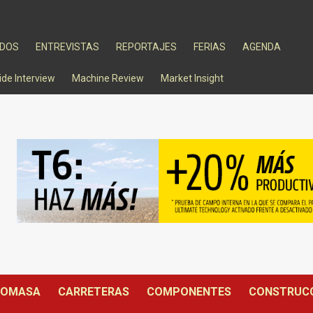
ADOS
ENTREVISTAS
REPORTAJES
FERIAS
AGENDA
ide Interview
Machine Review
Market Insight
IOMASA
CARRETERAS
COMPONENTES
CONSTRUC