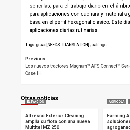
sencillas, para el trabajo diario en el ámbi
para aplicaciones con cuchara y material a
basa en el perfil hexagonal clásico. Este di
aplicaciones diarias rutinarias.
Tags:
gruas
[NEEDS TRANSLATION] ,
palfinger
Post
Previous:
Los nuevos tractores Magnum™ AFS Connect™ Seri
navigation
Case IH
Otras noticias
ELEVACIÓN
AGRÍCOLA
Alfresco Exterior Cleaning
Farming A
amplía su flota con una nueva
soluciones
Multitel MZ 250
agrogana