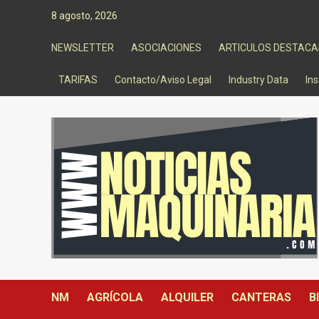
Saltar
8 agosto, 2026
al
contenido
NEWSLETTER
ASOCIACIONES
ARTICULOS DESTAC
TARIFAS
Contacto/Aviso Legal
Industry Data
Ins
NM
AGRÍCOLA
ALQUILER
CANTERAS
B