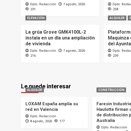
Dpto. Redacción
7 agosto, 2026
Dpto. Reda
231
258
ELEVACIÓN
ALQUILER
La grúa Grove GMK4100L-2
Plataforma
instala en un día una ampliación
Maquinza 
de vivienda
del Ayunt
Dpto. Redacción
7 agosto, 2026
Dpto. Reda
216
239
Le puede interesar
ALQUILER
CONSTRUCCIÓN
LOXAM España amplía su
Faresin Industri
red en Valencia
Haulotte firman
de distribución 
Dpto. Redacción
Australia
8 agosto, 2026
177
Dpto. Redacción