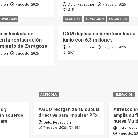
cción
7 agosto, 2026
Dpto. Redacción
7 agosto, 2026
215
ELEVACIÓN
ALQUILER
ELEVACIÓN
LOGISTICA
 articulada de
GAM duplica su beneficio hasta
en la restauración
junio con 6,3 millones
amiento de Zaragoza
Dpto. Redacción
5 agosto, 2026
257
cción
6 agosto, 2026
AGRÍCOLA
ELEVACIÓN
es y
AGCO reorganiza su cúpula
Alfresco Ex
 un acuerdo
directiva para impulsar PTx
amplía su f
para
nueva Mult
Dpto. Redacción
7 agosto, 2026
253
Dpto. Reda
7 agosto, 2