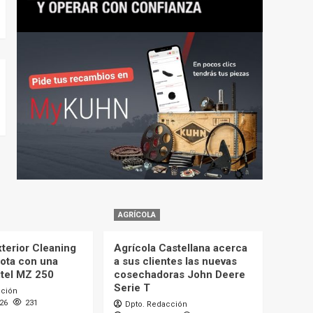
AGRÍCOLA
terior Cleaning
Agrícola Castellana acerca
lota con una
a sus clientes las nuevas
itel MZ 250
cosechadoras John Deere
Serie T
cción
026
231
Dpto. Redacción