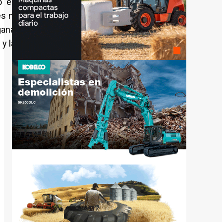
o en herramienta clave en la
jes naturales. SARGA trabaja en
 ganaderos y habitantes rurales,
la riqueza floral y faunística.