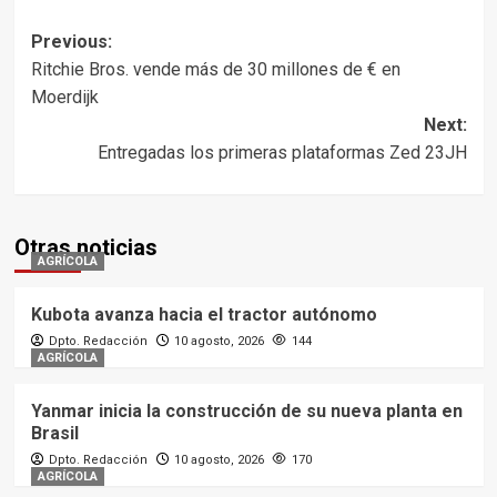
Post
Previous:
Ritchie Bros. vende más de 30 millones de € en
navigation
Moerdijk
Next:
Entregadas los primeras plataformas Zed 23JH
Otras noticias
AGRÍCOLA
Kubota avanza hacia el tractor autónomo
Dpto. Redacción
10 agosto, 2026
144
AGRÍCOLA
Yanmar inicia la construcción de su nueva planta en
Brasil
Dpto. Redacción
10 agosto, 2026
170
AGRÍCOLA