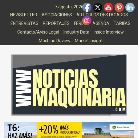
Saltar
7 agosto, 2026
al
NEWSLETTER
ASOCIACIONES
ARTICULOS DESTACADOS
contenido
ENTREVISTAS
REPORTAJES
FERIAS
AGENDA
TARIFAS
Contacto/Aviso Legal
Industry Data
Inside Interview
Machine Review
Market Insight