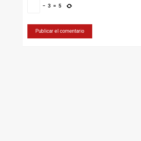
−
3
=
5