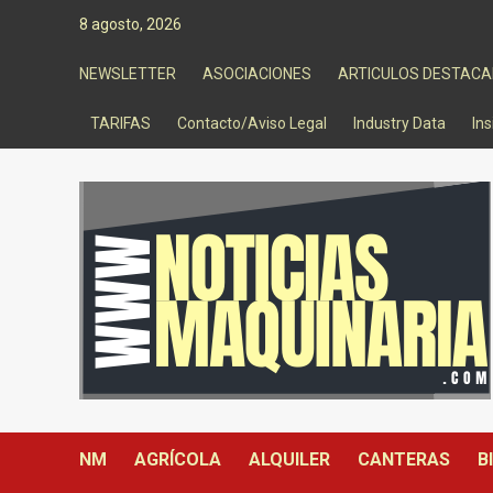
Saltar
8 agosto, 2026
al
contenido
NEWSLETTER
ASOCIACIONES
ARTICULOS DESTAC
TARIFAS
Contacto/Aviso Legal
Industry Data
Ins
NM
AGRÍCOLA
ALQUILER
CANTERAS
B