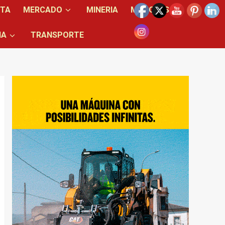
NTA
MERCADO
MINERIA
MOTORES
IA
TRANSPORTE