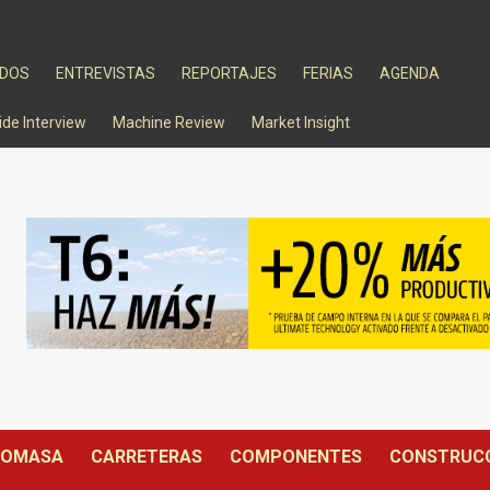
ADOS
ENTREVISTAS
REPORTAJES
FERIAS
AGENDA
ide Interview
Machine Review
Market Insight
IOMASA
CARRETERAS
COMPONENTES
CONSTRUC