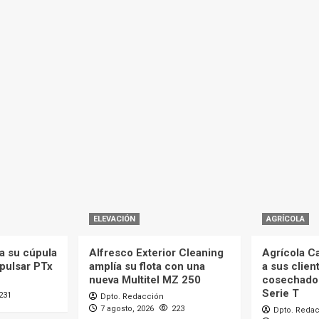
ELEVACIÓN
AGRÍCOLA
a su cúpula
Alfresco Exterior Cleaning
Agrícola C
mpulsar PTx
amplía su flota con una
a sus clien
nueva Multitel MZ 250
cosechado
Serie T
231
Dpto. Redacción
7 agosto, 2026
223
Dpto. Reda