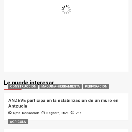
ANZEVE participa en la estabilización de un muro en
Antzuola
Dpto. Redacción
6 agosto, 2026
257
AGRÍCOLA
Entrega de un nuevo carro mezclador Tatoma MX V22
Dpto. Redacción
6 agosto, 2026
246
CARRETERAS
Nuevo separador de virutas autopropulsado de
SECMAIR en colaboración con LeeBoy
Dpto. Redacción
6 agosto, 2026
253
AGRÍCOLA
La empacadora-encintadora BIO de KUHN de
aniversario
Dpto. Redacción
6 agosto, 2026
227
Machine Review
Market Insight
MERCADO
MINERIA