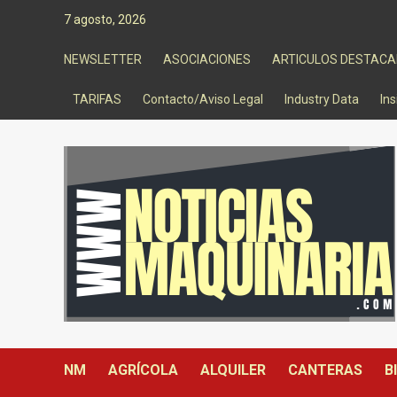
Saltar
7 agosto, 2026
al
contenido
NEWSLETTER
ASOCIACIONES
ARTICULOS DESTAC
TARIFAS
Contacto/Aviso Legal
Industry Data
Ins
NM
AGRÍCOLA
ALQUILER
CANTERAS
B