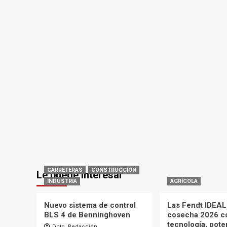
CARRETERAS
CONSTRUCCIÓN
Le puede interesar
INDUSTRIA
AGRÍCOLA
Nuevo sistema de control
Las Fendt IDEAL 
BLS 4 de Benninghoven
cosecha 2026 c
tecnología, pote
Dpto. Redacción