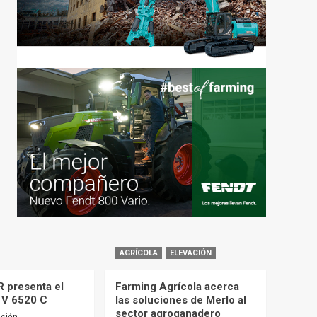
AGRÍCOLA
ELEVACIÓN
 presenta el
Farming Agrícola acerca
 V 6520 C
las soluciones de Merlo al
sector agroganadero
cción