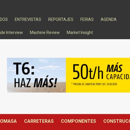
ADOS
ENTREVISTAS
REPORTAJES
FERIAS
AGENDA
ide Interview
Machine Review
Market Insight
IOMASA
CARRETERAS
COMPONENTES
CONSTRUC