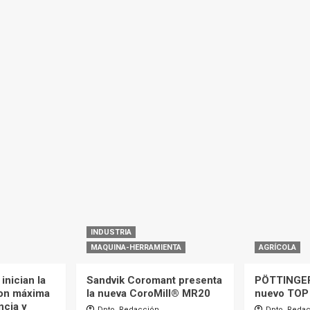
INDUSTRIA
MAQUINA-HERRAMIENTA
AGRÍCOLA
inician la
Sandvik Coromant presenta
PÖTTINGER
on máxima
la nueva CoroMill® MR20
nuevo TOP
ncia y
Dpto. Redacción
Dpto. Reda