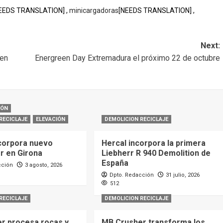
EEDS TRANSLATION] ,
minicargadoras
[NEEDS TRANSLATION] ,
Next:
 en
Energreen Day Extremadura el próximo 22 de octubre
IÓN
RECICLAJE
ELEVACIÓN
DEMOLICION RECICLAJE
corpora nuevo
Hercal incorpora la primera
or en Girona
Liebherr R 940 Demolition de
España
cción
3 agosto, 2026
Dpto. Redacción
31 julio, 2026
512
RECICLAJE
DEMOLICION RECICLAJE
r procesa rocas y
MB Crusher transforma los