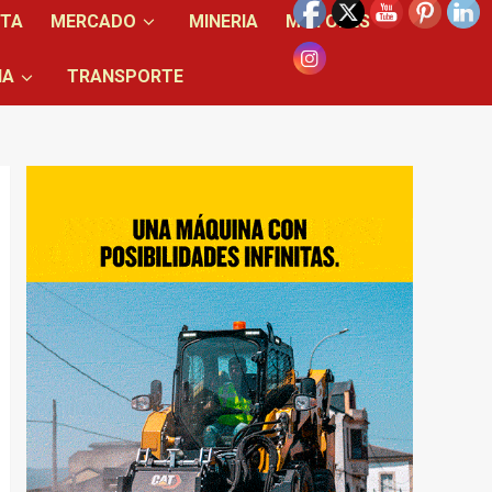
NTA
MERCADO
MINERIA
MOTORES
IA
TRANSPORTE