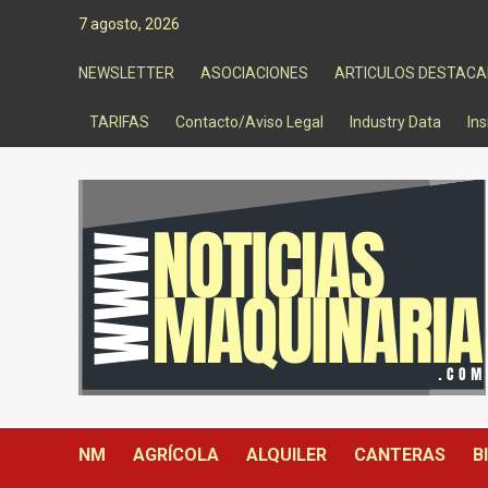
Saltar
7 agosto, 2026
al
contenido
NEWSLETTER
ASOCIACIONES
ARTICULOS DESTAC
TARIFAS
Contacto/Aviso Legal
Industry Data
Ins
NM
AGRÍCOLA
ALQUILER
CANTERAS
B