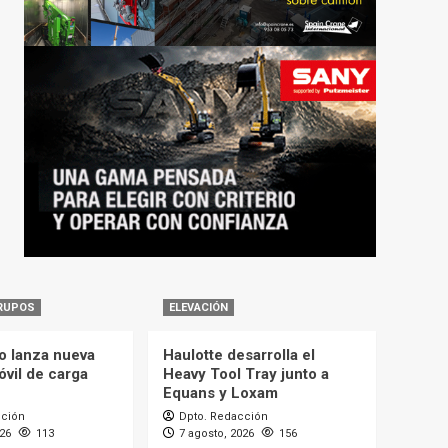
RUPOS
ELEVACIÓN
o lanza nueva
Haulotte desarrolla el
óvil de carga
Heavy Tool Tray junto a
Equans y Loxam
cción
Dpto. Redacción
026
113
7 agosto, 2026
156