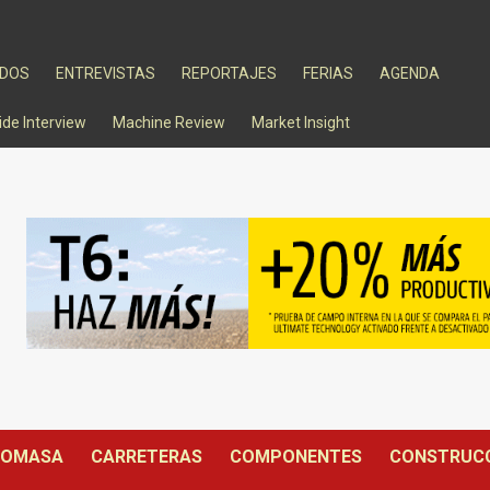
ADOS
ENTREVISTAS
REPORTAJES
FERIAS
AGENDA
ide Interview
Machine Review
Market Insight
IOMASA
CARRETERAS
COMPONENTES
CONSTRUC