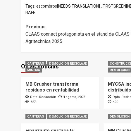
Tags:
escombros
[NEEDS TRANSLATION] ,
FIRSTGREEN
[N
RAFE
Post
Previous:
CLAAS connect protagonista en el stand de CLAAS
navigation
Agritechnica 2025
CANTERAS
DEMOLICION RECICLAJE
CONSTRUCC
Otras noticias
MINERIA
DEMOLICION 
MB Crusher transforma
MYCSA in
residuos en rentabilidad
distribuid
Dpto. Redacción
4 agosto, 2026
Dpto. Reda
327
400
CANTERAS
DEMOLICION RECICLAJE
DEMOLICION 
Finanzauto destaca la
MB Crushe