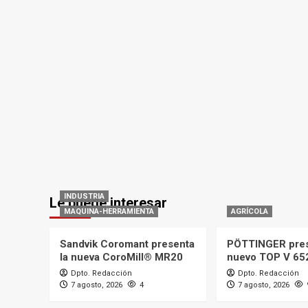
INDUSTRIA
Le puede interesar
MAQUINA-HERRAMIENTA
AGRÍCOLA
Sandvik Coromant presenta
PÖTTINGER pres
la nueva CoroMill® MR20
nuevo TOP V 65
Dpto. Redacción
Dpto. Redacción
7 agosto, 2026
4
7 agosto, 2026