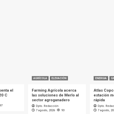
AGRÍCOLA
ELEVACIÓN
ENERGIA
G
enta el
Farming Agrícola acerca
Atlas Copc
20 C
las soluciones de Merlo al
estación m
sector agroganadero
rápida
97
Dpto. Redacción
Dpto. Reda
7 agosto, 2026
93
7 agosto, 2