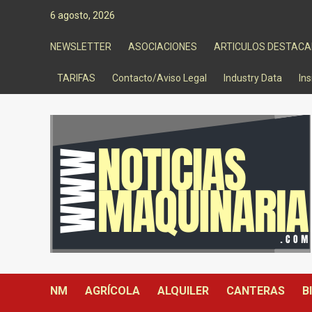
Saltar
6 agosto, 2026
al
contenido
NEWSLETTER
ASOCIACIONES
ARTICULOS DESTAC
TARIFAS
Contacto/Aviso Legal
Industry Data
Ins
NM
AGRÍCOLA
ALQUILER
CANTERAS
B