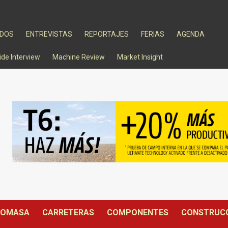
ADOS
ENTREVISTAS
REPORTAJES
FERIAS
AGENDA
ide Interview
Machine Review
Market Insight
IOMASA
CARRETERAS
COMPONENTES
CONSTRUC