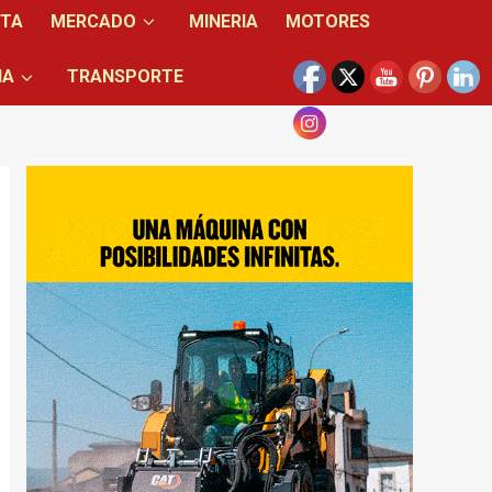
NTA
MERCADO
MINERIA
MOTORES
IA
TRANSPORTE