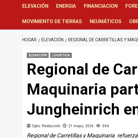
ELEVACIÓN
ENERGIA
FINANCIACION
FORE
MOVIMIENTO DE TIERRAS
NEUMÁTICOS
OBR
HOGAR
ELEVACIÓN
REGIONAL DE CARRETILLAS Y MAQ
ELEVACIÓN
LOGISTICA
Regional de Carr
Maquinaria par
Jungheinrich e
Dpto. Redacción
21 mayo, 2026
594
Regional de Carretillas y Maquinaria refuerza