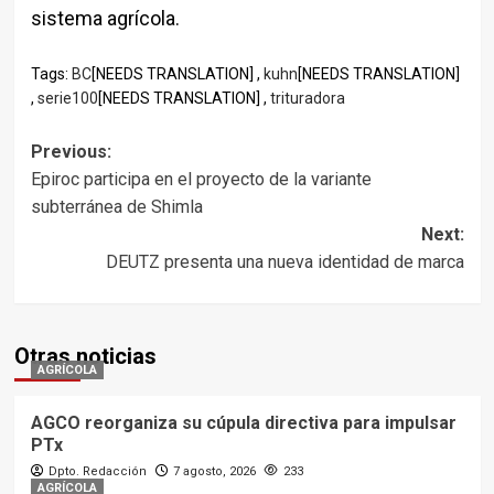
sistema agrícola.
Tags:
BC
[NEEDS TRANSLATION] ,
kuhn
[NEEDS TRANSLATION]
,
serie100
[NEEDS TRANSLATION] ,
trituradora
Post
Previous:
Epiroc participa en el proyecto de la variante
navigation
subterránea de Shimla
Next:
DEUTZ presenta una nueva identidad de marca
Otras noticias
AGRÍCOLA
AGCO reorganiza su cúpula directiva para impulsar
PTx
Dpto. Redacción
7 agosto, 2026
233
AGRÍCOLA