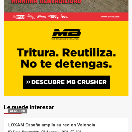
Le puede interesar
ALQUILER
LOXAM España amplía su red en Valencia
Dpto. Redacción
8 agosto, 2026
326