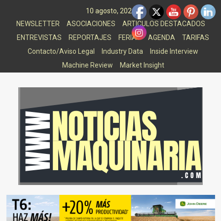
Saltar
10 agosto, 2026
al
NEWSLETTER
ASOCIACIONES
ARTICULOS DESTACADOS
contenido
ENTREVISTAS
REPORTAJES
FERIAS
AGENDA
TARIFAS
Contacto/Aviso Legal
Industry Data
Inside Interview
Machine Review
Market Insight