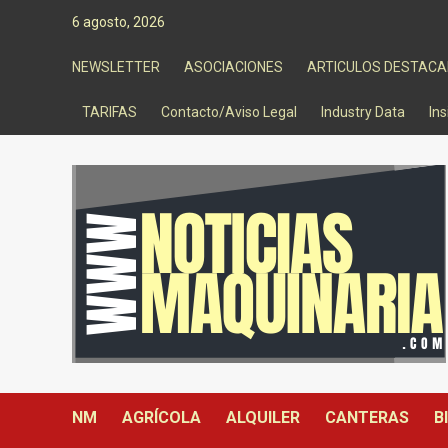
Saltar
6 agosto, 2026
al
contenido
NEWSLETTER
ASOCIACIONES
ARTICULOS DESTAC
TARIFAS
Contacto/Aviso Legal
Industry Data
Ins
NM
AGRÍCOLA
ALQUILER
CANTERAS
B