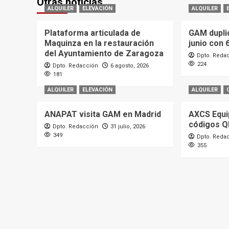
Otras noticias
ALQUILER
ELEVACIÓN
ALQUILER
Plataforma articulada de
GAM dupli
Maquinza en la restauración
junio con 
del Ayuntamiento de Zaragoza
Dpto. Reda
224
Dpto. Redacción
6 agosto, 2026
181
ALQUILER
ELEVACIÓN
ALQUILER
ANAPAT visita GAM en Madrid
AXCS Equi
códigos Q
Dpto. Redacción
31 julio, 2026
349
Dpto. Reda
355