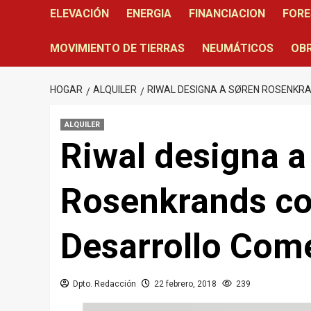
ELEVACIÓN
ENERGIA
FINANCIACION
FORE
MOVIMIENTO DE TIERRAS
NEUMÁTICOS
OBR
HOGAR
ALQUILER
RIWAL DESIGNA A SØREN ROSENKR
ALQUILER
Riwal designa a
Rosenkrands co
Desarrollo Come
Dpto. Redacción
22 febrero, 2018
239