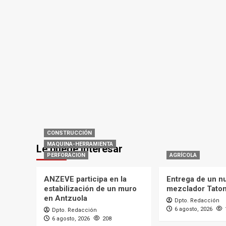
CONSTRUCCIÓN
MAQUINA-HERRAMIENTA
Le puede interesar
PERFORACION
AGRÍCOLA
ANZEVE participa en la
Entrega de un n
estabilización de un muro
mezclador Tato
en Antzuola
Dpto. Redacción
6 agosto, 2026
Dpto. Redacción
6 agosto, 2026
208