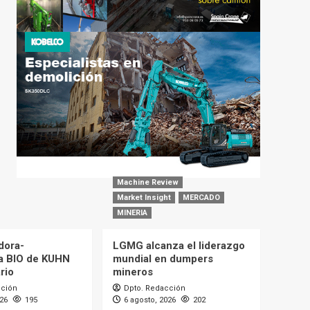
Machine Review
Market Insight
MERCADO
MINERIA
dora-
LGMG alcanza el liderazgo
a BIO de KUHN
mundial en dumpers
rio
mineros
cción
Dpto. Redacción
026
195
6 agosto, 2026
202