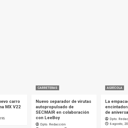
CARRETERAS
AGRÍCOLA
uevo carro
Nuevo separador de virutas
La empaca
ma MX V22
autopropulsado de
encintador
SECMAIR en colaboración
de aniversa
con LeeBoy
195
Dpto. Reda
6 agosto, 2
Dpto. Redacción