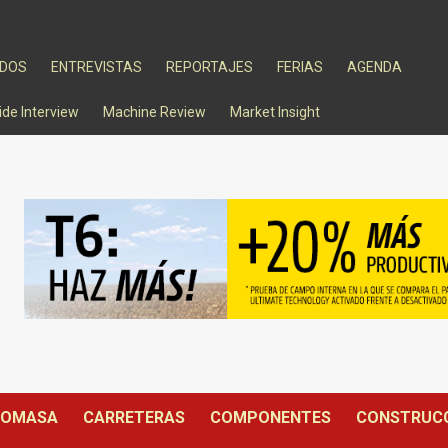
ADOS
ENTREVISTAS
REPORTAJES
FERIAS
AGENDA
ide Interview
Machine Review
Market Insight
IOMASA
CARRETERAS
COMPONENTES
CONSTRUC