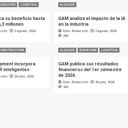
ELEVACIÓN
LOGISTICA
ALQUILER
ca su beneficio hasta
GAM analiza el impacto de la IA
6,3 millones
en la industria
cción
5 agosto, 2026
Dpto. Redacción
3 agosto, 2026
289
CONSTRUCCIÓN
ALQUILER
ELEVACIÓN
LOGISTICA
pment incorpora
GAM publica sus resultados
R inteligentes
financieros del 1er semestre
de 2026
cción
30 julio, 2026
Dpto. Redacción
30 julio, 2026
360