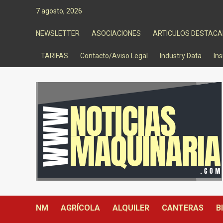
Saltar
7 agosto, 2026
al
contenido
NEWSLETTER
ASOCIACIONES
ARTICULOS DESTAC
TARIFAS
Contacto/Aviso Legal
Industry Data
Ins
NM
AGRÍCOLA
ALQUILER
CANTERAS
B