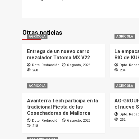
navigation
Otras noticias
AGRÍCOLA
AGRÍCOLA
Entrega de un nuevo carro
La empaca
mezclador Tatoma MX V22
BIO de KU
Dpto. Redacción
6 agosto, 2026
Dpto. Reda
260
234
AGRÍCOLA
AGRÍCOLA
Avanterra Tech participa en la
AG-GROUP
tradicional Fiesta de las
el nuevo 
Cosechadoras de Mallorca
Dpto. Reda
252
Dpto. Redacción
6 agosto, 2026
218