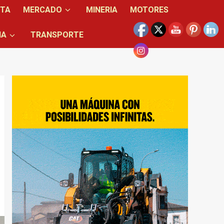
NTA
MERCADO
MINERIA
MOTORES
IA
TRANSPORTE