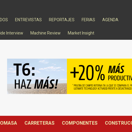
ADOS
ENTREVISTAS
REPORTAJES
FERIAS
AGENDA
ide Interview
Machine Review
Market Insight
IOMASA
CARRETERAS
COMPONENTES
CONSTRUC