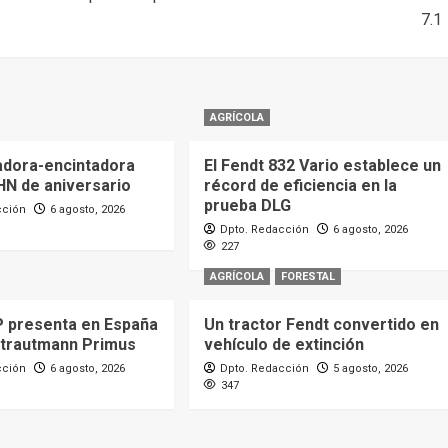
7.1
AGRÍCOLA
dora-encintadora
El Fendt 832 Vario establece un
HN de aniversario
récord de eficiencia en la
prueba DLG
cción
6 agosto, 2026
Dpto. Redacción
6 agosto, 2026
227
AGRÍCOLA
FORESTAL
 presenta en España
Un tractor Fendt convertido en
Strautmann Primus
vehículo de extinción
cción
6 agosto, 2026
Dpto. Redacción
5 agosto, 2026
347