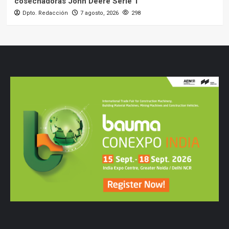
cosechadoras John Deere Serie T
Dpto. Redacción
7 agosto, 2026
298