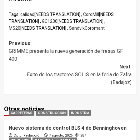
Tags:
calidad
[NEEDS TRANSLATION] ,
CoroMill
[NEEDS
TRANSLATION] ,
GC1230
[NEEDS TRANSLATION] ,
MS20
[NEEDS TRANSLATION] ,
SandvikCoromant
Post
Previous:
GRIMME presenta la nueva generación de fresas GF
navigation
400
Next:
Exito de los tractores SOLIS en la feria de Zafra
(Badajoz)
Otras noticias
CARRETERAS
CONSTRUCCIÓN
INDUSTRIA
Nuevo sistema de control BLS 4 de Benninghoven
Dpto. Redacción
7 agosto, 2026
287