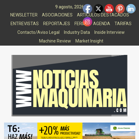
Saltar
9 agosto, 2026
al
NEWSLETTER
ASOCIACIONES
ARTICULOS DESTACADOS
contenido
ENTREVISTAS
REPORTAJES
FERIAS
AGENDA
TARIFAS
Contacto/Aviso Legal
Industry Data
Inside Interview
Machine Review
Market Insight