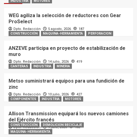
INDUSTRIA
MOTORES
WEG agiliza la selección de reductores con Gear
ProSelect
Dpto. Redacción
5 agosto, 2026
187
CONSTRUCCIÓN
MAQUINA-HERRAMIENTA
PERFORACION
ANZEVE participa en proyecto de estabilización de
muro
Dpto. Redacción
14 julio, 2026
419
CANTERAS
INDUSTRIA
MINERIA
Metso suministrará equipos para una fundición de
zinc
Dpto. Redacción
10 julio, 2026
427
COMPONENTES
INDUSTRIA
MOTORES
Allison Transmission equipará los nuevos camiones
del Ejército francés
CONSTRUCCIÓN
DEMOLICION RECICLAJE
Dpto. Redacción
9 julio, 2026
452
MAQUINA-HERRAMIENTA