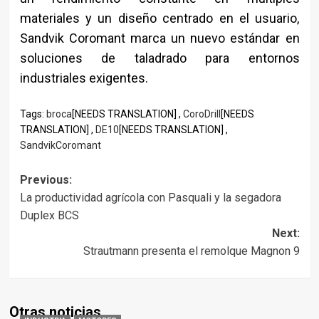
materiales y un diseño centrado en el usuario,
Sandvik Coromant marca un nuevo estándar en
soluciones de taladrado para entornos
industriales exigentes.
Tags:
broca
[NEEDS TRANSLATION] ,
CoroDrill
[NEEDS
TRANSLATION] ,
DE10
[NEEDS TRANSLATION] ,
SandvikCoromant
Post
Previous:
La productividad agrícola con Pasquali y la segadora
navigation
Duplex BCS
Next:
Strautmann presenta el remolque Magnon 9
Otras noticias