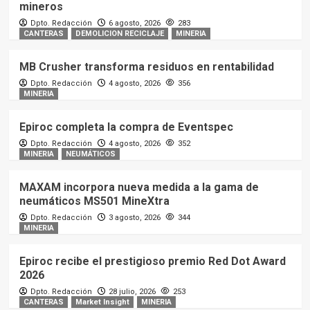
mineros
Dpto. Redacción
6 agosto, 2026
283
CANTERAS
DEMOLICION RECICLAJE
MINERIA
MB Crusher transforma residuos en rentabilidad
Dpto. Redacción
4 agosto, 2026
356
MINERIA
Epiroc completa la compra de Eventspec
Dpto. Redacción
4 agosto, 2026
352
MINERIA
NEUMÁTICOS
MAXAM incorpora nueva medida a la gama de
neumáticos MS501 MineXtra
Dpto. Redacción
3 agosto, 2026
344
MINERIA
Epiroc recibe el prestigioso premio Red Dot Award
2026
Dpto. Redacción
28 julio, 2026
253
CANTERAS
Market Insight
MINERIA