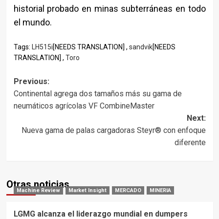
historial probado en minas subterráneas en todo
el mundo.
Tags:
LH515i
[NEEDS TRANSLATION] ,
sandvik
[NEEDS
TRANSLATION] ,
Toro
Post
Previous:
Continental agrega dos tamaños más su gama de
navigation
neumáticos agrícolas VF CombineMaster
Next:
Nueva gama de palas cargadoras Steyr® con enfoque
diferente
Otras noticias
Machine Review
Market Insight
MERCADO
MINERIA
LGMG alcanza el liderazgo mundial en dumpers