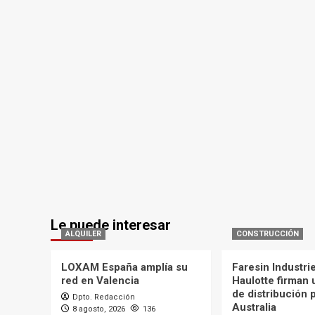
Le puede interesar
ALQUILER
CONSTRUCCIÓN
LOXAM España amplía su
Faresin Industri
red en Valencia
Haulotte firman
de distribución 
Dpto. Redacción
Australia
8 agosto, 2026
136