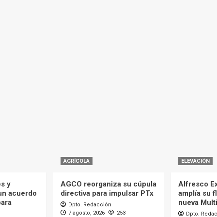
AGRÍCOLA
ELEVACIÓN
es y
AGCO reorganiza su cúpula
Alfresco Ex
 un acuerdo
directiva para impulsar PTx
amplía su f
para
nueva Mult
Dpto. Redacción
7 agosto, 2026
253
Dpto. Reda