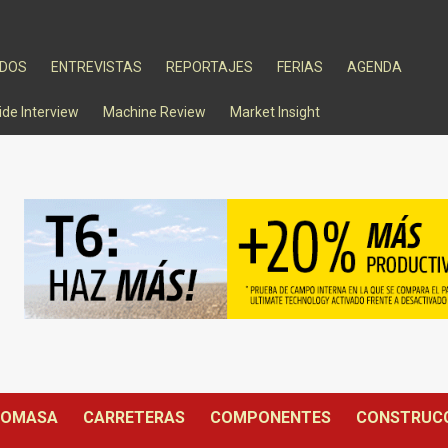
ADOS
ENTREVISTAS
REPORTAJES
FERIAS
AGENDA
ide Interview
Machine Review
Market Insight
IOMASA
CARRETERAS
COMPONENTES
CONSTRUC