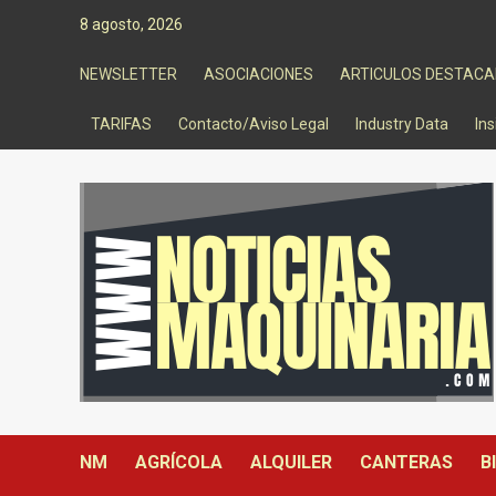
Saltar
8 agosto, 2026
al
contenido
NEWSLETTER
ASOCIACIONES
ARTICULOS DESTAC
TARIFAS
Contacto/Aviso Legal
Industry Data
Ins
NM
AGRÍCOLA
ALQUILER
CANTERAS
B