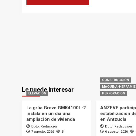
CONSTRUCCIÓN
MAQUINA-HERRAMIE
Le puede interesar
ELEVACIÓN
PERFORACION
La grúa Grove GMK4100L-2
ANZEVE particip
instala en un día una
estabilización d
ampliación de vivienda
en Antzuola
Dpto. Redacción
Dpto. Redacción
7 agosto, 2026
8
6 agosto, 2026