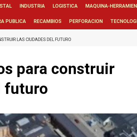
STAL
INDUSTRIA
LOGISTICA
MAQUINA-HERRAMIE
A PUBLICA
RECAMBIOS
PERFORACION
TECNOLOG
NSTRUIR LAS CIUDADES DEL FUTURO
os para construir
 futuro