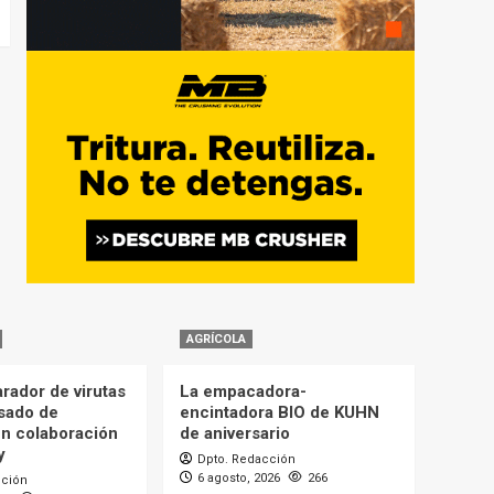
AGRÍCOLA
rador de virutas
La empacadora-
sado de
encintadora BIO de KUHN
n colaboración
de aniversario
y
Dpto. Redacción
6 agosto, 2026
266
cción