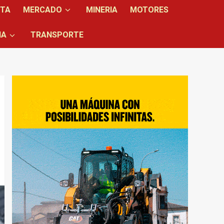
NTA
MERCADO
MINERIA
MOTORES
IA
TRANSPORTE