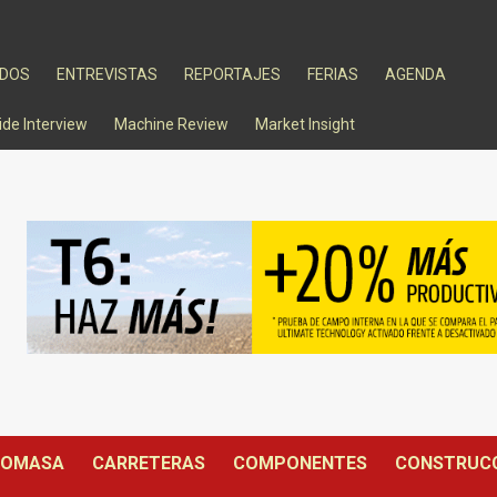
ADOS
ENTREVISTAS
REPORTAJES
FERIAS
AGENDA
ide Interview
Machine Review
Market Insight
IOMASA
CARRETERAS
COMPONENTES
CONSTRUC