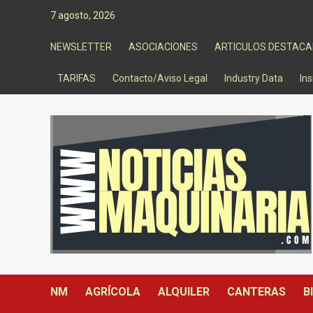
Saltar
7 agosto, 2026
al
contenido
NEWSLETTER
ASOCIACIONES
ARTICULOS DESTAC
TARIFAS
Contacto/Aviso Legal
Industry Data
Ins
NM
AGRÍCOLA
ALQUILER
CANTERAS
B