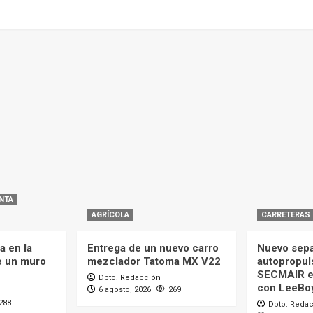
NTA
AGRÍCOLA
CARRETERAS
a en la
Entrega de un nuevo carro
Nuevo sepa
e un muro
mezclador Tatoma MX V22
autopropul
SECMAIR e
Dpto. Redacción
con LeeBo
6 agosto, 2026
269
288
Dpto. Reda