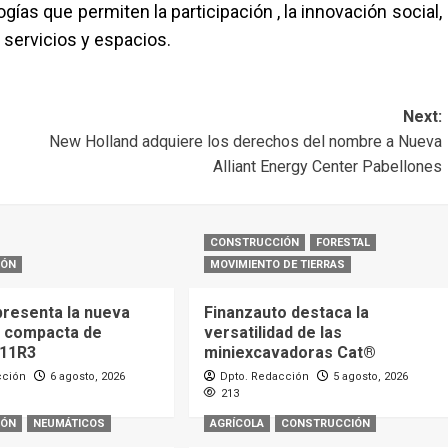
gías que permiten la participación , la innovación social,
os servicios y espacios.
Next:
New Holland adquiere los derechos del nombre a Nueva
Alliant Energy Center Pabellones
CONSTRUCCIÓN
FORESTAL
IÓN
MOVIMIENTO DE TIERRAS
presenta la nueva
Finanzauto destaca la
 compacta de
versatilidad de las
L11R3
miniexcavadoras Cat®
cción
6 agosto, 2026
Dpto. Redacción
5 agosto, 2026
213
IÓN
NEUMÁTICOS
AGRÍCOLA
CONSTRUCCIÓN