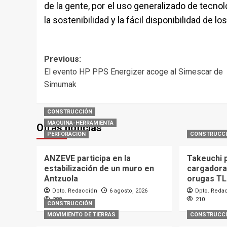
de la gente, por el uso generalizado de tecnolo
la sostenibilidad y la fácil disponibilidad de l
Post
Previous:
El evento HP PPS Energizer acoge al Simescar de
navigation
Simumak
CONSTRUCCIÓN
MAQUINA-HERRAMIENTA
Otras noticias
PERFORACION
CONSTRUCC
ANZEVE participa en la
Takeuchi 
estabilización de un muro en
cargadora
Antzuola
orugas T
Dpto. Redacción
6 agosto, 2026
Dpto. Reda
288
210
CONSTRUCCIÓN
MOVIMIENTO DE TIERRAS
CONSTRUCC