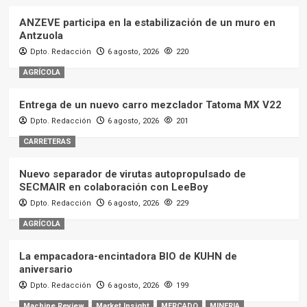
ANZEVE participa en la estabilización de un muro en
Antzuola
Dpto. Redacción
6 agosto, 2026
220
AGRÍCOLA
Entrega de un nuevo carro mezclador Tatoma MX V22
Dpto. Redacción
6 agosto, 2026
201
CARRETERAS
Nuevo separador de virutas autopropulsado de
SECMAIR en colaboración con LeeBoy
Dpto. Redacción
6 agosto, 2026
229
AGRÍCOLA
La empacadora-encintadora BIO de KUHN de
aniversario
Dpto. Redacción
6 agosto, 2026
199
Machine Review
Market Insight
MERCADO
MINERIA