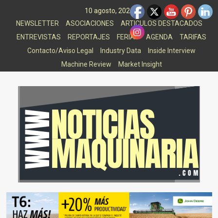
Saltar
10 agosto, 2026
al
NEWSLETTER
ASOCIACIONES
ARTICULOS DESTACADOS
contenido
ENTREVISTAS
REPORTAJES
FERIAS
AGENDA
TARIFAS
Contacto/Aviso Legal
Industry Data
Inside Interview
Machine Review
Market Insight