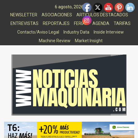
Saltar
6 agosto, 2026
al
NEWSLETTER
ASOCIACIONES
ARTICULOS DESTACADOS
contenido
ENTREVISTAS
REPORTAJES
FERIAS
AGENDA
TARIFAS
Contacto/Aviso Legal
Industry Data
Inside Interview
Machine Review
Market Insight