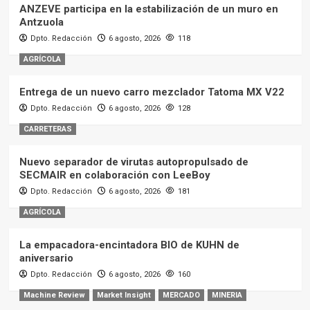
ANZEVE participa en la estabilización de un muro en
Antzuola
Dpto. Redacción
6 agosto, 2026
118
AGRÍCOLA
Entrega de un nuevo carro mezclador Tatoma MX V22
Dpto. Redacción
6 agosto, 2026
128
CARRETERAS
Nuevo separador de virutas autopropulsado de
SECMAIR en colaboración con LeeBoy
Dpto. Redacción
6 agosto, 2026
181
AGRÍCOLA
La empacadora-encintadora BIO de KUHN de
aniversario
Dpto. Redacción
6 agosto, 2026
160
Machine Review
Market Insight
MERCADO
MINERIA