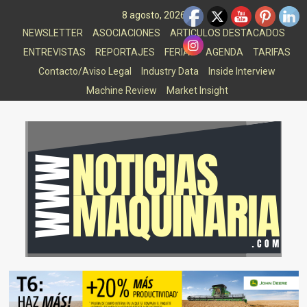
Saltar
8 agosto, 2026
al
NEWSLETTER
ASOCIACIONES
ARTICULOS DESTACADOS
contenido
ENTREVISTAS
REPORTAJES
FERIAS
AGENDA
TARIFAS
Contacto/Aviso Legal
Industry Data
Inside Interview
Machine Review
Market Insight