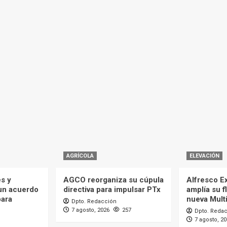
AGRÍCOLA
ELEVACIÓN
es y
AGCO reorganiza su cúpula
Alfresco Ex
 un acuerdo
directiva para impulsar PTx
amplía su f
para
nueva Mult
Dpto. Redacción
7 agosto, 2026
257
Dpto. Reda
7 agosto, 2