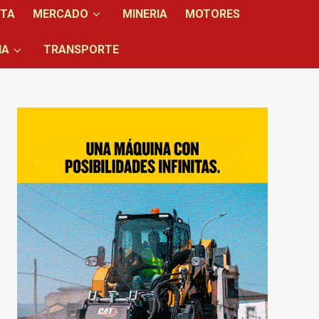
NTA
MERCADO
MINERIA
MOTORES
IA
TRANSPORTE