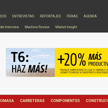
ADOS
ENTREVISTAS
REPORTAJES
FERIAS
AGENDA
ide Interview
Machine Review
Market Insight
IOMASA
CARRETERAS
COMPONENTES
CONSTRUC