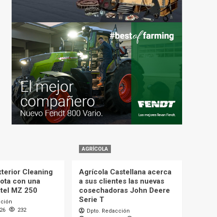
AGRÍCOLA
terior Cleaning
Agrícola Castellana acerca
lota con una
a sus clientes las nuevas
itel MZ 250
cosechadoras John Deere
Serie T
cción
026
232
Dpto. Redacción