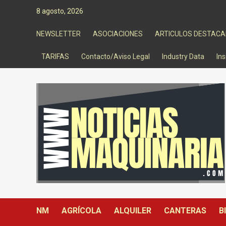
Saltar
8 agosto, 2026
al
contenido
NEWSLETTER
ASOCIACIONES
ARTICULOS DESTAC
TARIFAS
Contacto/Aviso Legal
Industry Data
Ins
NM
AGRÍCOLA
ALQUILER
CANTERAS
B