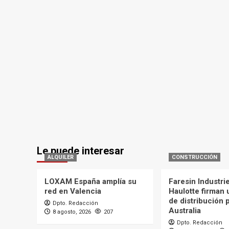
Le puede interesar
ALQUILER
CONSTRUCCIÓN
LOXAM España amplía su
Faresin Industri
red en Valencia
Haulotte firman
de distribución 
Dpto. Redacción
Australia
8 agosto, 2026
207
Dpto. Redacción