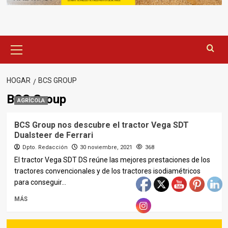
Menú
principal
HOGAR
BCS GROUP
BCS Group
AGRÍCOLA
BCS Group nos descubre el tractor Vega SDT
Dualsteer de Ferrari
Dpto. Redacción
30 noviembre, 2021
368
El tractor Vega SDT DS reúne las mejores prestaciones de los
tractores convencionales y de los tractores isodiamétricos
para conseguir...
MÁS