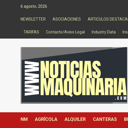
Saltar
6 agosto, 2026
al
contenido
NEWSLETTER
ASOCIACIONES
ARTICULOS DESTAC
TARIFAS
Contacto/Aviso Legal
Industry Data
Ins
NM
AGRÍCOLA
ALQUILER
CANTERAS
B