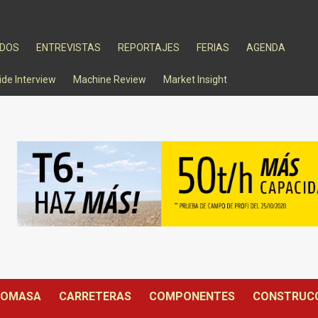
ADOS
ENTREVISTAS
REPORTAJES
FERIAS
AGENDA
ide Interview
Machine Review
Market Insight
IOMASA
CARRETERAS
COMPONENTES
CONSTRUC