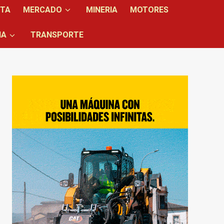
NTA
MERCADO
MINERIA
MOTORES
IA
TRANSPORTE