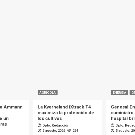
AGRÍCOLA
ENERGIA
G
 la Ammann
La Kverneland iXtrack T4
Genesal En
maximiza la protección de
suministro 
e un
los cultivos
hospital br
eras
Dpto. Redacción
Dpto. Reda
5 agosto, 2026
234
5 agosto, 2