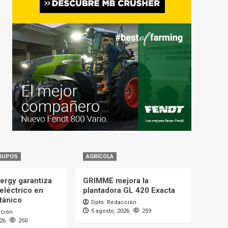
RUPOS
AGRÍCOLA
ergy garantiza
GRIMME mejora la
eléctrico en
plantadora GL 420 Exacta
itánico
Dpto. Redacción
5 agosto, 2026
259
cción
026
250