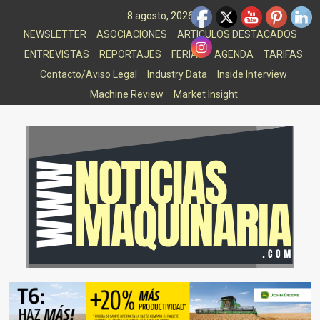
Saltar
8 agosto, 2026
al
NEWSLETTER
ASOCIACIONES
ARTICULOS DESTACADOS
contenido
ENTREVISTAS
REPORTAJES
FERIAS
AGENDA
TARIFAS
Contacto/Aviso Legal
Industry Data
Inside Interview
Machine Review
Market Insight