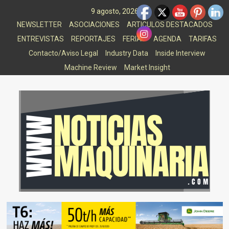
Saltar
9 agosto, 2026
al
NEWSLETTER
ASOCIACIONES
ARTICULOS DESTACADOS
contenido
ENTREVISTAS
REPORTAJES
FERIAS
AGENDA
TARIFAS
Contacto/Aviso Legal
Industry Data
Inside Interview
Machine Review
Market Insight