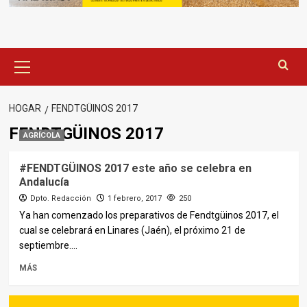
Menú
principal
HOGAR
FENDTGÜINOS 2017
FENDTGÜINOS 2017
AGRÍCOLA
#FENDTGÜINOS 2017 este año se celebra en
Andalucía
Dpto. Redacción
1 febrero, 2017
250
Ya han comenzado los preparativos de Fendtgüinos 2017, el
cual se celebrará en Linares (Jaén), el próximo 21 de
septiembre....
MÁS