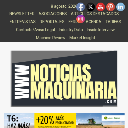
Saltar
8 agosto, 2026
al
NEWSLETTER
ASOCIACIONES
ARTICULOS DESTACADOS
contenido
ENTREVISTAS
REPORTAJES
FERIAS
AGENDA
TARIFAS
Contacto/Aviso Legal
Industry Data
Inside Interview
Machine Review
Market Insight