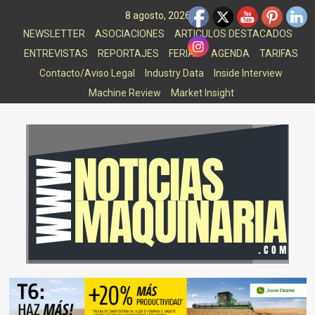
Saltar
8 agosto, 2026
al
NEWSLETTER
ASOCIACIONES
ARTICULOS DESTACADOS
contenido
ENTREVISTAS
REPORTAJES
FERIAS
AGENDA
TARIFAS
Contacto/Aviso Legal
Industry Data
Inside Interview
Machine Review
Market Insight