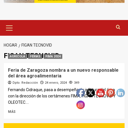
Menú
principal
HOGAR
FIGAN TECNOVID
FIGAN TECNOVID
AGRÍCOLA
FERIAS
FIMA 2024
Feria de Zaragoza nombra a un nuevo responsable
del área agroalimentaria
Dpto. Redacción
24 enero, 2024
349
Fernando Cidraque, pasa a desempeñar la jefatura del área
con la dirección de los certámenes FIMA, FIGAN TECNOVID Y
OLEOTEC....
MÁS