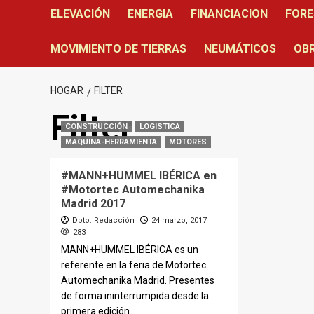
ELEVACIÓN
ENERGIA
FINANCIACION
FORE
MOVIMIENTO DE TIERRAS
NEUMÁTICOS
OBR
HOGAR
FILTER
Filter
CONSTRUCCIÓN
LOGISTICA
MAQUINA-HERRAMIENTA
MOTORES
#MANN+HUMMEL IBÉRICA en
#Motortec Automechanika
Madrid 2017
Dpto. Redacción
24 marzo, 2017
283
MANN+HUMMEL IBÉRICA es un
referente en la feria de Motortec
Automechanika Madrid. Presentes
de forma ininterrumpida desde la
primera edición...