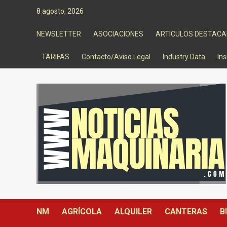
Saltar
8 agosto, 2026
al
contenido
NEWSLETTER
ASOCIACIONES
ARTICULOS DESTAC
TARIFAS
Contacto/Aviso Legal
Industry Data
Ins
NM
AGRÍCOLA
ALQUILER
CANTERAS
B