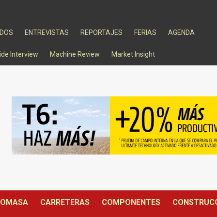
ADOS
ENTREVISTAS
REPORTAJES
FERIAS
AGENDA
ide Interview
Machine Review
Market Insight
IOMASA
CARRETERAS
COMPONENTES
CONSTRUC