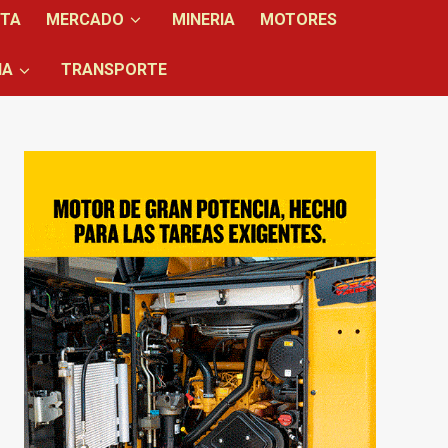
NTA
MERCADO
MINERIA
MOTORES
IA
TRANSPORTE