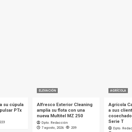
ELEVACIÓN
AGRÍCOLA
a su cúpula
Alfresco Exterior Cleaning
Agrícola C
mpulsar PTx
amplía su flota con una
a sus clien
nueva Multitel MZ 250
cosechado
Serie T
223
Dpto. Redacción
7 agosto, 2026
209
Dpto. Reda