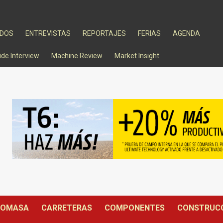
ADOS
ENTREVISTAS
REPORTAJES
FERIAS
AGENDA
ide Interview
Machine Review
Market Insight
IOMASA
CARRETERAS
COMPONENTES
CONSTRUC