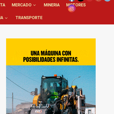
NTA
MERCADO
MINERIA
MOTORES
IA
TRANSPORTE