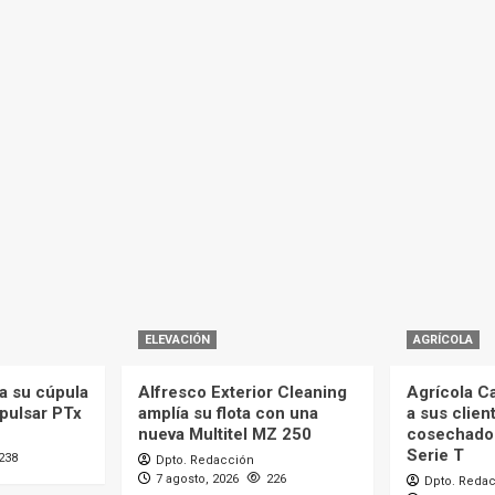
ELEVACIÓN
AGRÍCOLA
a su cúpula
Alfresco Exterior Cleaning
Agrícola C
mpulsar PTx
amplía su flota con una
a sus clien
nueva Multitel MZ 250
cosechado
Serie T
238
Dpto. Redacción
7 agosto, 2026
226
Dpto. Reda