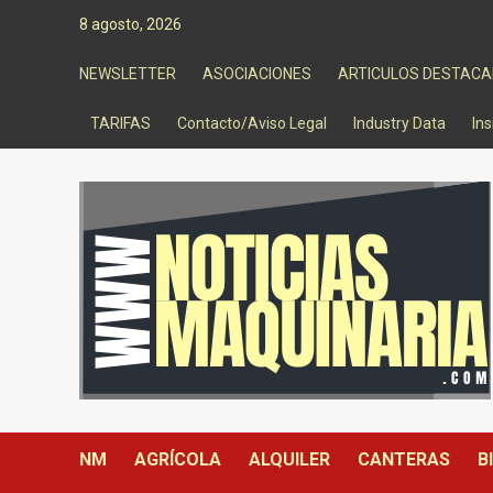
Saltar
8 agosto, 2026
al
contenido
NEWSLETTER
ASOCIACIONES
ARTICULOS DESTAC
TARIFAS
Contacto/Aviso Legal
Industry Data
Ins
NM
AGRÍCOLA
ALQUILER
CANTERAS
B