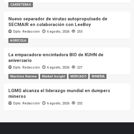
CARRETERAS
Nuevo separador de virutas autopropulsado de
SECMAIR en colaboración con LeeBoy
Dpto. Redacción
6 agosto, 2026
253
AGRÍCOLA
La empacadora-encintadora BIO de KUHN de
aniversario
Dpto. Redacción
6 agosto, 2026
227
Machine Review
Market Insight
MERCADO
MINERIA
LGMG alcanza el liderazgo mundial en dumpers
mineros
Dpto. Redacción
6 agosto, 2026
232