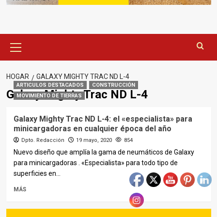
Menú
principal
HOGAR
GALAXY MIGHTY TRAC ND L-4
ARTICULOS DESTACADOS
CONSTRUCCIÓN
Galaxy Mighty Trac ND L-4
MOVIMIENTO DE TIERRAS
Galaxy Mighty Trac ND L-4: el «especialista» para
minicargadoras en cualquier época del año
Dpto. Redacción
19 mayo, 2020
854
Nuevo diseño que amplía la gama de neumáticos de Galaxy
para minicargadoras . «Especialista» para todo tipo de
superficies en...
MÁS