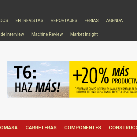
ADOS
ENTREVISTAS
REPORTAJES
FERIAS
AGENDA
ide Interview
Machine Review
Market Insight
IOMASA
CARRETERAS
COMPONENTES
CONSTRUC