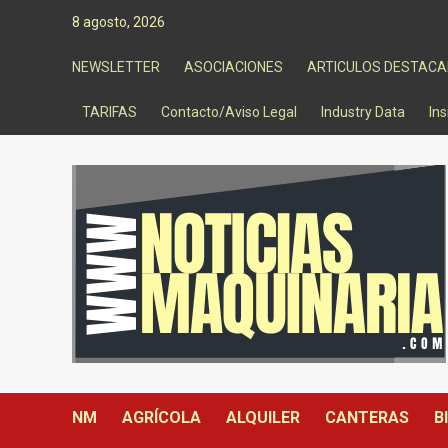
Saltar
8 agosto, 2026
al
contenido
NEWSLETTER
ASOCIACIONES
ARTICULOS DESTAC
TARIFAS
Contacto/Aviso Legal
Industry Data
Ins
NM
AGRÍCOLA
ALQUILER
CANTERAS
B