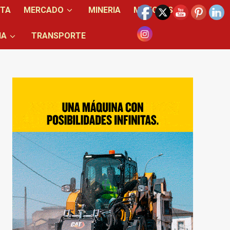
NTA
MERCADO
MINERIA
MOTORES
IA
TRANSPORTE