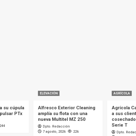
ELEVACIÓN
AGRÍCOLA
a su cúpula
Alfresco Exterior Cleaning
Agrícola C
mpulsar PTx
amplía su flota con una
a sus clien
nueva Multitel MZ 250
cosechado
Serie T
244
Dpto. Redacción
7 agosto, 2026
226
Dpto. Reda