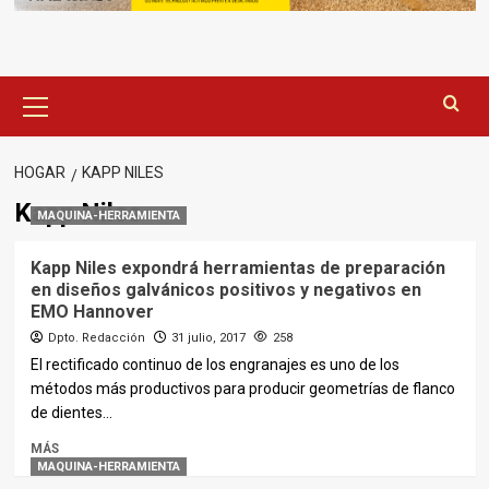
Menú
principal
HOGAR
KAPP NILES
Kapp Niles
MAQUINA-HERRAMIENTA
Kapp Niles expondrá herramientas de preparación
en diseños galvánicos positivos y negativos en
EMO Hannover
Dpto. Redacción
31 julio, 2017
258
El rectificado continuo de los engranajes es uno de los
métodos más productivos para producir geometrías de flanco
de dientes...
MÁS
MAQUINA-HERRAMIENTA