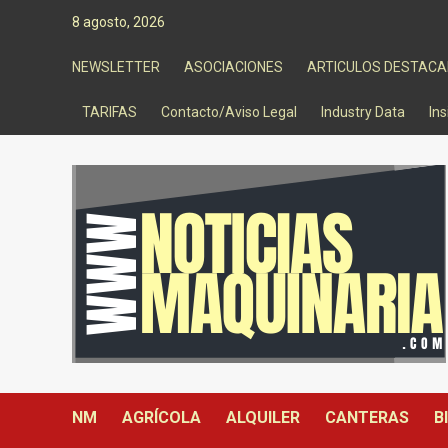
Saltar
8 agosto, 2026
al
contenido
NEWSLETTER
ASOCIACIONES
ARTICULOS DESTAC
TARIFAS
Contacto/Aviso Legal
Industry Data
Ins
NM
AGRÍCOLA
ALQUILER
CANTERAS
B