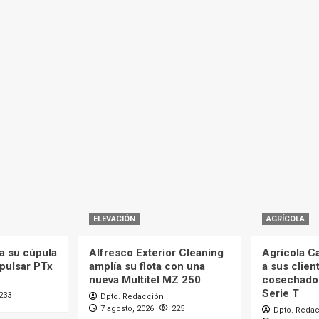
ELEVACIÓN
AGRÍCOLA
a su cúpula
Alfresco Exterior Cleaning
Agrícola C
mpulsar PTx
amplía su flota con una
a sus clien
nueva Multitel MZ 250
cosechado
Serie T
233
Dpto. Redacción
7 agosto, 2026
225
Dpto. Reda