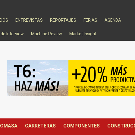
ADOS
ENTREVISTAS
REPORTAJES
FERIAS
AGENDA
ide Interview
Machine Review
Market Insight
IOMASA
CARRETERAS
COMPONENTES
CONSTRUC