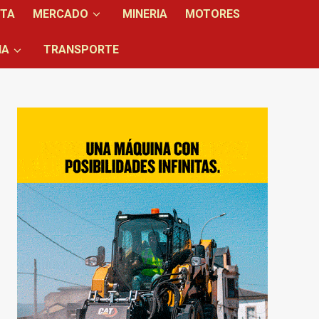
NTA
MERCADO
MINERIA
MOTORES
IA
TRANSPORTE